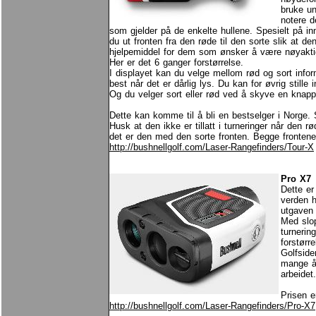
bruke un
notere d
som gjelder på de enkelte hullene. Spesielt på inn
du ut fronten fra den røde til den sorte slik at den 
hjelpemiddel for dem som ønsker å være nøyakti
Her er det 6 ganger forstørrelse.
I displayet kan du velge mellom rød og sort infor
best når det er dårlig lys. Du kan for øvrig stille
Og du velger sort eller rød ved å skyve en knapp 
Dette kan komme til å bli en bestselger i Norge. S
Husk at den ikke er tillatt i turneringer når den r
det er den med den sorte fronten. Begge frontene l
http://bushnellgolf.com/Laser-Rangefinders/Tour-X
Pro X7
Dette er
verden h
utgaven 
Med slop
turnerin
forstørr
Golfside
mange år
arbeidet.
Prisen e
http://bushnellgolf.com/Laser-Rangefinders/Pro-X7