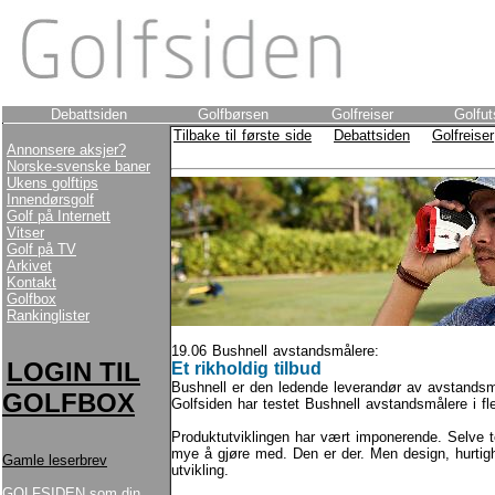
Debattsiden
Golfbørsen
Golfreiser
Golfut
Tilbake til første side
Debattsiden
Golfreiser
Annonsere aksjer?
Norske-svenske baner
Ukens golftips
Innendørsgolf
Golf på Internett
Vitser
Golf på TV
Arkivet
Kontakt
Golfbox
Rankinglister
19.06 Bushnell avstandsmålere:
LOGIN TIL
Et rikholdig tilbud
Bushnell er den ledende leverandør av avstandsm
GOLFBOX
Golfsiden har testet Bushnell avstandsmålere i fle
Produktutviklingen har vært imponerende. Selve t
mye å gjøre med. Den er der. Men design, hurtigh
Gamle leserbrev
utvikling.
GOLFSIDEN som din