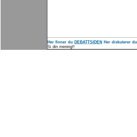
Her finner du
DEBATTSIDEN
Her diskuterer du
Si din mening!!