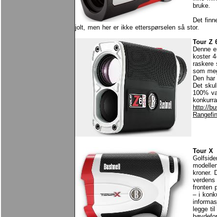
bruke.
Det finn
jolt, men her er ikke etterspørselen så stor.
Tour Z 
Denne er
koster 4
raskere 
som mege
Den har 
Det skul
100% van
konkurra
http://b
Rangefi
Tour X
Golfside
modellen
kroner. 
verdens 
fronten 
– i konk
informa
legge til
høydefor