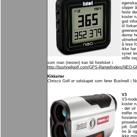
egenska
slipper 
feste de
koster r
god info
til fork
greenene
denne h
utmerket
å lese f
ikke har
synet le
stille se
som man (nesten) kan bli forelsket i.
http://bushnellgolf.com/GPS-Rangefinders/NEO-G
Kikkerter
Chrisco Golf er selskapet som fører Bushnell i Nor
V3
V3-mode
koster r
- det vil
treffer 
forstørr
pinseeke
jolt. Go
tre år o
ikke min