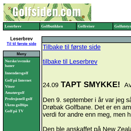
Leserbrev
Golfbutikken
Golfreiser
Golfutsty
Leserbrev
Til til første side
Tilbake til første side
Meny
tilbake til Leserbrev
Norske/svenske
baner
Innendørsgolf
Golf på Internet
TAPT SMYKKE!
24.09
Av
Vitser
Amatørgolf
Profesjonell golf
Den 9. september i år var jeg s
Ukens golftips
Drøbak Golfbane. Det er en amu
Golf på TV
verdi for andre enn meg, men ha
Den ble anskaffet på New Zealan