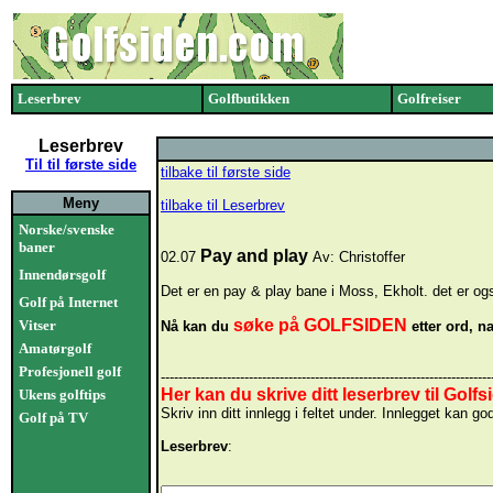
Leserbrev
Golfbutikken
Golfreiser
Leserbrev
Til til første side
tilbake til første side
Meny
tilbake til Leserbrev
Norske/svenske
baner
Pay and play
02.07
Av: Christoffer
Innendørsgolf
Det er en pay & play bane i Moss, Ekholt. det er og
Golf på Internet
søke på GOLFSIDEN
Vitser
Nå kan du
etter ord, na
Amatørgolf
Profesjonell golf
---------------------------------------------------------------------------
Her kan du skrive ditt leserbrev til Golfs
Ukens golftips
Skriv inn ditt innlegg i feltet under. Innlegget ka
Golf på TV
Leserbrev
: