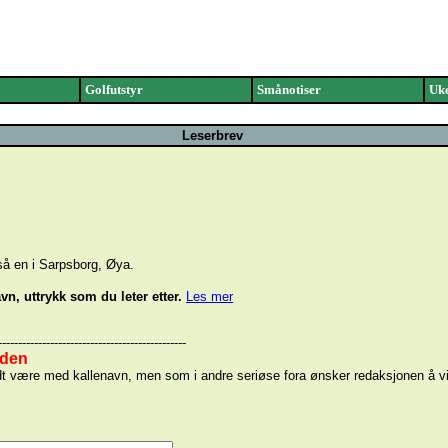
Golfutstyr
Smånotiser
Uke
Leserbrev
så en i Sarpsborg, Øya.
vn, uttrykk som du leter etter.
Les mer
-----------------------------------------------
iden
n godt være med kallenavn, men som i andre seriøse fora ønsker redaksjonen å 