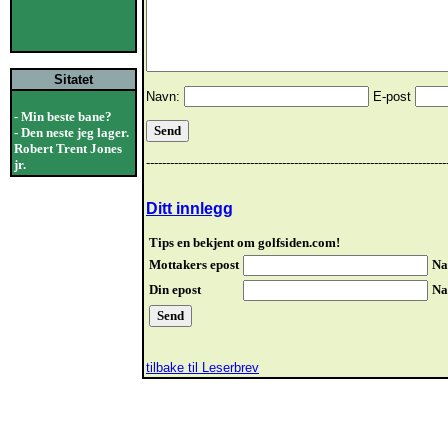
Sitatet
Navn:
E-post
- Min beste bane?
- Den neste jeg lager.
Robert Trent Jones
---------------------------------------------------------------------------
jr.
Ditt innlegg
Tips en bekjent om golfsiden.com!
Mottakers epost
Na
Din epost
Na
tilbake til Leserbrev