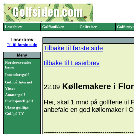
Leserbrev
Golfbutikken
Golfreiser
Golfutsty
Leserbrev
Til til første side
Tilbake til første side
Meny
tilbake til Leserbrev
Norske/svenske
baner
Innendørsgolf
Golf på Internet
Køllemakere i Flor
22.09
Vitser
Amatørgolf
Profesjonell golf
Hei, skal 1 mnd på golfferie til
Ukens golftips
anbefale en god køllemaker i O
Golf på TV
-------------------------------------------