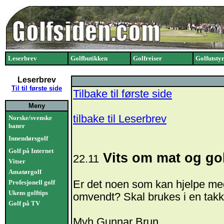
Leserbrev
Golfbutikken
Golfreiser
Golfutsty
Leserbrev
Til til første side
Tilbake til første side
Meny
tilbake til Leserbrev
Norske/svenske
baner
Innendørsgolf
Golf på Internet
Vits om mat og go
22.11
Vitser
Amatørgolf
Profesjonell golf
Er det noen som kan hjelpe meg
Ukens golftips
omvendt? Skal brukes i en takk
Golf på TV
Mvh Gunnar Brun