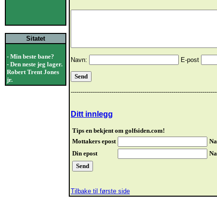
Sitatet
- Min beste bane?
Navn:
E-post
- Den neste jeg lager.
Robert Trent Jones
jr.
---------------------------------------------------------------------------
Ditt innlegg
Tips en bekjent om golfsiden.com!
Mottakers epost
Na
Din epost
Na
Tilbake til første side