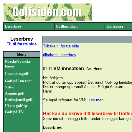
Leserbrev
Golfbutikken
Golfreiser
Leserbrev
Til til første side
Tilbake til første side
Meny
tilbake til Leserbrev
Norske/svenske
baner
VM-innsatsen
01.11
Av: Hans
Innendørsgolf
Hei Asbjørn
Golf på Internet
Flott at du tar opp spørsmålet rundt NGF og landsla
Det er mange spørsmål å stille. Stå på Asbjørn.
Vitser
Hans
Amatørgolf
Profesjonell golf
Se også referatet fra VM:
Les mer
Ukens golftips
---------------------------------------------------------------------------
Golf på TV
Her kan du skrive ditt leserbrev til Golfs
Skriv inn ditt innlegg i feltet under. Innlegget ka
Leserbrev
: