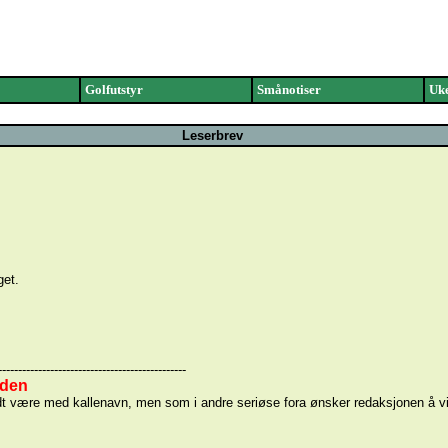
Golfutstyr
Smånotiser
Uke
Leserbrev
get.
-----------------------------------------------
iden
n godt være med kallenavn, men som i andre seriøse fora ønsker redaksjonen å 