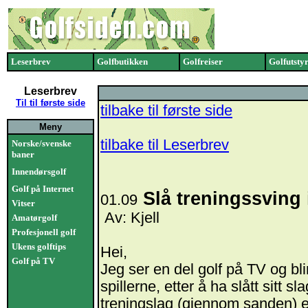
Leserbrev
Golfbutikken
Golfreiser
Golfutsty
Leserbrev
Til til første side
tilbake til første side
Meny
tilbake til Leserbrev
Norske/svenske
baner
Innendørsgolf
Golf på Internet
Slå treningssving 
01.09
Vitser
Av: Kjell
Amatørgolf
Profesjonell golf
Ukens golftips
Hei,
Golf på TV
Jeg ser en del golf på TV og bli
spillerne, etter å ha slått sitt sl
treningslag (gjennom sanden) ett