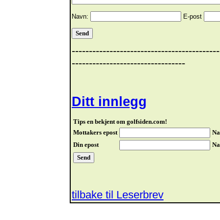
Navn:
E-post
-------------------------------------------
---------------------------------
Ditt innlegg
Tips en bekjent om golfsiden.com!
Mottakers epost
Na
Din epost
Na
tilbake til Leserbrev