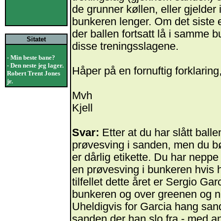
de grunner køllen, eller gjelder 
bunkeren lenger. Om det siste er t
der ballen fortsatt lå i samme b
Sitatet
disse treningsslagene.
- Min beste bane?
- Den neste jeg lager.
Håper på en fornuftig forklaring
Robert Trent Jones
jr.
Mvh
Kjell
Svar:
Etter at du har slått ball
prøvesving i sanden, men du bø
er dårlig etikette. Du har neppe 
en prøvesving i bunkeren hvis 
tilfellet dette året er Sergio Ga
bunkeren og over greenen og n
Uheldigvis for Garcia hang s
sanden der han slo fra - med a