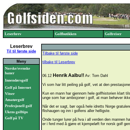
Leserbrev
Golfbutikken
Golfreiser
Leserbrev
Til til første side
Tilbake til første side
Meny
tilbake til Leserbrev
Norske/svenske
baner
Henrik Aalbu!!
06.12
Av: Tom Dahl
Innendørsgolf
Vi som har litt peiling på golf, vet at den prestasjon
Golf på Internet
Kun en mann har gjennom hele golfhistorien klart tils
Vitser
unge som har ambisjoner i golf, at man behøver ikke 
Amatørgolf
Profesjonell golf
Når det er sagt, bør også hele idretts Norge gratule
flishaugen og inn i golfens aller helligste.
Ukens golftips
Golf på TV
Onde tunger lurer på hva i all verden den mannen had
er i ferd med å gjøre et kjempeløft for norsk golf gen