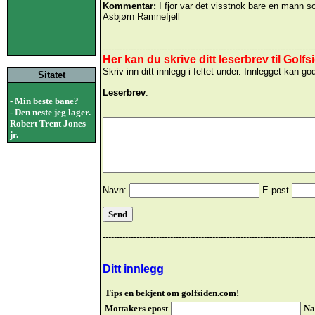
Kommentar:
I fjor var det visstnok bare en mann so
Asbjørn Ramnefjell
---------------------------------------------------------------------------
Her kan du skrive ditt leserbrev til Golfs
Skriv inn ditt innlegg i feltet under. Innlegget ka
Sitatet
Leserbrev
:
- Min beste bane?
- Den neste jeg lager.
Robert Trent Jones
jr.
Navn:
E-post
---------------------------------------------------------------------------
Ditt innlegg
Tips en bekjent om golfsiden.com!
Mottakers epost
Na