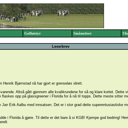
Golfutstyr
Smånotiser
Uke
Leserbrev
en Henrik Bjørnstad nå har gjort er grenseløs idrett.
varende. Altså gått gjennom alle kvalikrundene for så og klare kortet. Dette v
flaskes opp på glassgreener i Florida for å nå til topps. Dette meste sitter m
re Jan Erik Aalbu med innsatsen. Det er i stor grad dette superentusiastiske 
de i Florida å gjøre. Til dette er det bare å si KGB! Kjempe god bedring! Herr
erelt.