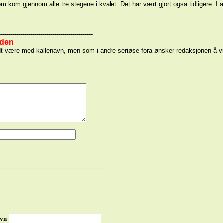
m kom gjennom alle tre stegene i kvalet. Det har vært gjort også tidligere. I å
-----------------------------------------------
iden
n godt være med kallenavn, men som i andre seriøse fora ønsker redaksjonen å 
-----------------------------------------------------
vn