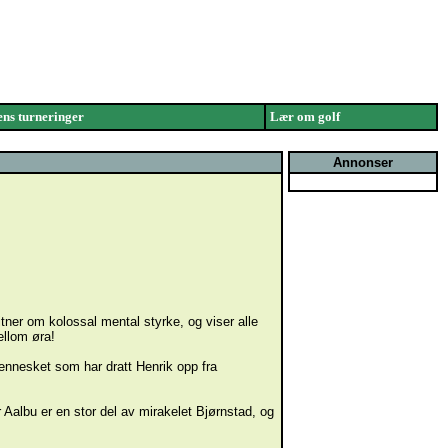
ns turneringer
Lær om golf
Annonser
itner om kolossal mental styrke, og viser alle
ellom øra!
mennesket som har dratt Henrik opp fra
 Aalbu er en stor del av mirakelet Bjørnstad, og