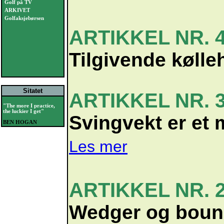
Golf på TV
ARKIVET
Golfaksjebørsen
ARTIKKEL NR. 
Tilgivende køll
Sitatet
ARTIKKEL NR. 
"The more I practice,
the luckier I get"
Svingvekt er et m
BEN HOGAN
Les mer
ARTIKKEL NR. 
Wedger og bou