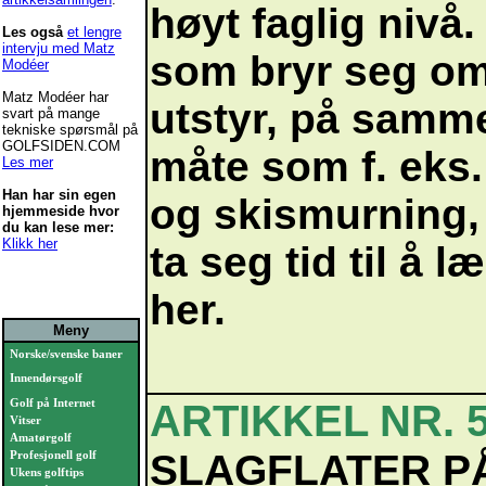
høyt faglig nivå.
Les også
et lengre
intervju med Matz
som bryr seg om 
Modéer
Matz Modéer har
utstyr, på samm
svart på mange
tekniske spørsmål på
GOLFSIDEN.COM
måte som f. eks.
Les mer
Han har sin egen
og skismurning,
hjemmeside hvor
du kan lese mer:
Klikk her
ta seg tid til å læ
her.
Meny
Norske/svenske baner
Innendørsgolf
Golf på Internet
ARTIKKEL NR. 5
Vitser
Amatørgolf
SLAGFLATER P
Profesjonell golf
Ukens golftips