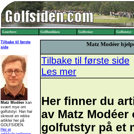
Leserbrev
Golfbutikken
Golfreiser
Golfutstyr
Tilbake til første
Matz Modéer hjelpe
side
Tilbake til første side
Les mer
Her finner du art
Matz Modéer
kan
svært mye om
av Matz Modéer
golfutstyr. Han har
skrevet en rekke
artikler her på
golfutstyr på et
GOLFSIDEN.
Her er
artikkelsamlingen
.