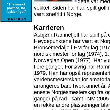
dette var medv
"The more I
vekket. Siden har han spilt golf
practice, the
luckier I get"
vært snøfritt i Norge.
BEN HOGAN
Karrieren
Asbjørn Ramnefjell har spilt på 
Høydepunktene har vært et Norg
Bronsemedalje i EM for lag (1971
nordisk mester for lag (1974), 
Norwegian Open (1977). Har vu
flere ganger. For øvrig har Ramne
1979. Han har også representer
verdensmesterskap for amatørl
arrangeres bare hvert annet år. A
eneste Norgesmesterskap fra og
ganger på rad - samt i NM 2005 
en rekke andre plasseringer bla