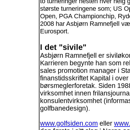
to turneringer nesten hver helg
største turneringene som; US Op
Open, PGA Championchip, Ryde
2008 har Asbjørn Ramnefjell væ
Eurosport.
I det "sivile"
Asbjørn Ramnefjell er siviløk
Karrieren begynte han som re
sales promotion manager i Star
finanstidsskriftet Kapital i ove
børsmeglerforetak. Siden 198
virksomhet innen frilansjournal
konsulentvirksomhet (informa
golfbanedesign).
www.golfsiden.com
eller
www.