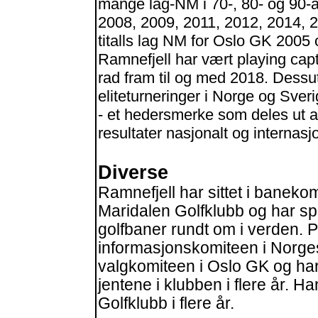
mange lag-NM i 70-, 80- og 90-å
2008, 2009, 2011, 2012, 2014, 20
titalls lag NM for Oslo GK 200
Ramnefjell har vært playing capta
rad fram til og med 2018. Dessu
eliteturneringer i Norge og Sver
- et hedersmerke som deles ut 
resultater nasjonalt og internasjo
Diverse
Ramnefjell har sittet i banekom
Maridalen Golfklubb og har spil
golfbaner rundt om i verden. På
informasjonskomiteen i Norges 
valgkomiteen i Oslo GK og har 
jentene i klubben i flere år. 
Golfklubb i flere år.