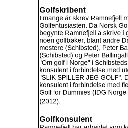
Golfskribent
I mange år skrev Ramnefjell my
Golfentusiasten. Da Norsk Gol
begynte Ramnefjell å skrive i 
noen golfbøker, blant andre D
mestere (Schibsted), Peter Bal
(Schibsted) og Peter Ballingall
"Om golf i Norge" i Schibsteds 
konsulent i forbindelse med
"SLIK SPILLER JEG GOLF". De
konsulent i forbindelse med fl
Golf for Dummies (IDG Norge B
(2012).
Golfkonsulent
Ramnefjell har arbeidet som k