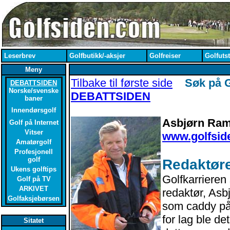
Leserbrev
Golfbutikk/-aksjer
Golfreiser
Golfutst
Meny
Tilbake til første side
Søk på 
DEBATTSIDEN
Norske/svenske
DEBATTSIDEN
baner
Innendørsgolf
Asbjørn Ramn
Golf på Internet
Vitser
www.golfsid
Amatørgolf
Profesjonell
golf
Redaktør
Ukens golftips
Golfkarrieren 
Golf på TV
ARKIVET
redaktør, Asbj
Golfaksjebørsen
som caddy på
for lag ble de
Sitatet